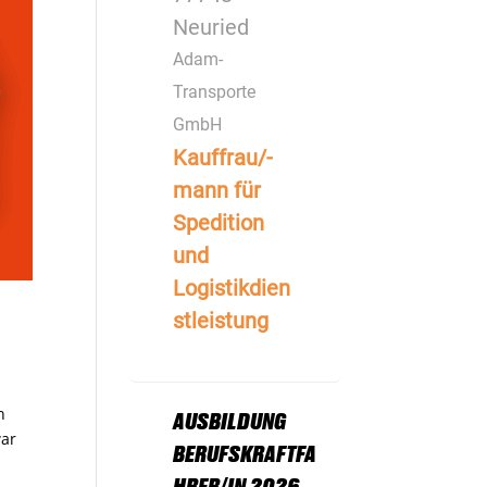
Neuried
Adam-
Transporte
GmbH
Kauffrau/-
mann für
Spedition
und
Logistikdien
stleistung
n
AUSBILDUNG
war
BERUFSKRAFTFA
HRER/IN 2026