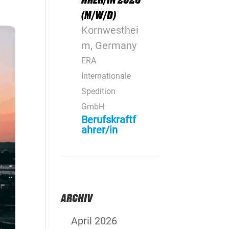
(M/W/D)
Kornwesthei
m, Germany
ERA
Internationale
Spedition
GmbH
Berufskraftf
ahrer/in
ARCHIV
April 2026