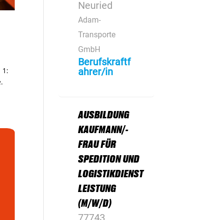
Neuried
Adam-
Transporte
GmbH
Berufskraftf
 1:
ahrer/in
.
AUSBILDUNG
KAUFMANN/-
FRAU FÜR
SPEDITION UND
LOGISTIKDIENST
LEISTUNG
(M/W/D)
77743