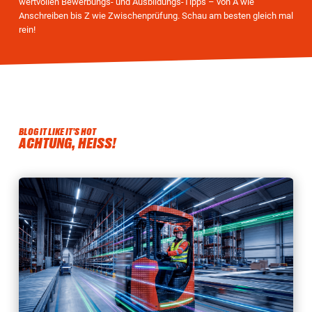
wertvollen Bewerbungs- und Ausbildungs-Tipps – von A wie
Anschreiben bis Z wie Zwischenprüfung. Schau am besten gleich mal
rein!
BLOG IT LIKE IT’S HOT
ACHTUNG, HEISS!