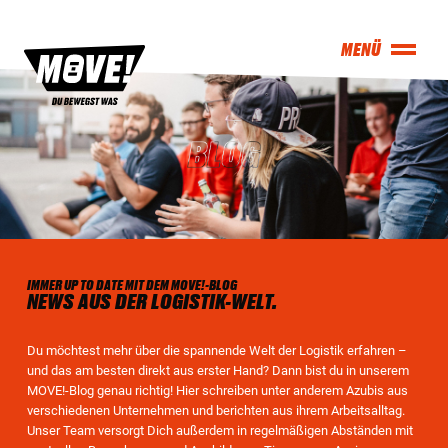
IMMER UP TO DATE MIT DEM MOVE!-BLOG
NEWS AUS DER LOGISTIK-WELT.
Du möchtest mehr über die spannende Welt der Logistik erfahren –
und das am besten direkt aus erster Hand? Dann bist du in unserem
MOVE!-Blog genau richtig! Hier schreiben unter anderem Azubis aus
verschiedenen Unternehmen und berichten aus ihrem Arbeitsalltag.
Unser Team versorgt Dich außerdem in regelmäßigen Abständen mit