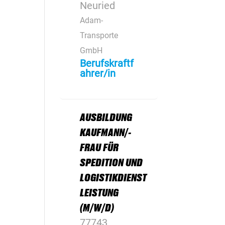
Neuried
Adam-
Transporte
GmbH
Berufskraftf
ahrer/in
AUSBILDUNG
KAUFMANN/-
FRAU FÜR
SPEDITION UND
LOGISTIKDIENST
LEISTUNG
(M/W/D)
77743