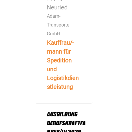
Neuried
Adam-
Transporte
GmbH
Kauffrau/-
mann für
Spedition
und
Logistikdien
stleistung
AUSBILDUNG
BERUFSKRAFTFA
HRER/IN 2026